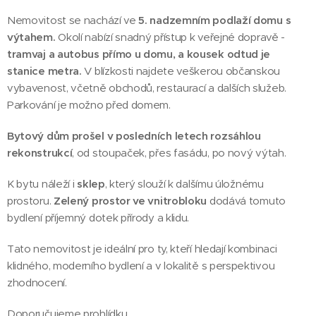
Nemovitost se nachází ve
5. nadzemním podlaží domu s
výtahem.
Okolí nabízí snadný přístup k veřejné dopravě -
tramvaj a autobus přímo u domu, a kousek odtud je
stanice metra.
V blízkosti najdete veškerou občanskou
vybavenost, včetně obchodů, restaurací a dalších služeb.
Parkování je možno před domem.
Bytový dům prošel v posledních letech rozsáhlou
rekonstrukcí
, od stoupaček, přes fasádu, po nový výtah.
K bytu náleží i
sklep
, který slouží k dalšímu úložnému
prostoru.
Zelený prostor ve vnitrobloku
dodává tomuto
bydlení příjemný dotek přírody a klidu.
Tato nemovitost je ideální pro ty, kteří hledají kombinaci
klidného, moderního bydlení a v lokalitě s perspektivou
zhodnocení.
Doporučujeme prohlídku.