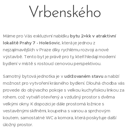
Vrbenského
Máme pro Vás exkluzivní nabídku
bytu 2+kk v atraktivní
lokalitě Prahy 7 - Holešovic
, která je jednou z
nejzajímavějších v Praze díky rychlému rozvoji a nové
výstavbě. Tento byt je právě pro ty, kteří hledají moderní
bydlení v místě s rostoucí cenovou perspektivou.
Samotný bytová jednotka je v
udržovaném stavu
a nabízí
možnost pro vytvoření krásného bydlení. Dlouhá chodba vás
provede do obývacího pokoje s velkou kuchyňskou linkou za
rohem, což vytváří otevřený a vzdušný prostor s dvěma
velkými okny. K dispozici je dále prostorná ložnice s
vestavěnými skříněmi, koupelna s vanou a sprchovým
koutem, samostatné WC a komora, která poskytuje další
úložný prostor.