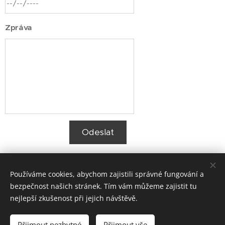
Zpráva
Odeslat
Používáme cookies, abychom zajistili správné fungování a
Churáček reality s.r.o. IČO: 080 16 011
bezpečnost našich stránek. Tím vám můžeme zajistit tu
nejlepší zkušenost při jejich návštěvě.
© 2018 Adam Churáček, Gabriela Zimová
Cookies
Jazyky
Přijmout nezbytné
Přijmout vše