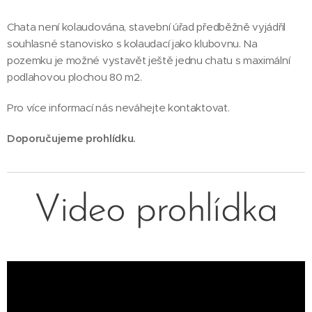
Chata není kolaudována, stavební úřad předběžně vyjádřil
souhlasné stanovisko s kolaudací jako klubovnu. Na
pozemku je možné vystavět ještě jednu chatu s maximální
podlahovou plochou 80 m2.
Pro více informací nás neváhejte kontaktovat.
Doporučujeme prohlídku.
Video prohlídka