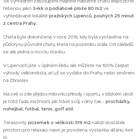
Ve výhradním zastoupení majitele nabízíme chatu dispozičně
řešenou jako
3+kk o podlahové ploše 80 m2
ve
vyhledávané lokalitě
pražských Lipenců
, pouhých 25 minut
z centra Prahy.
Chata byla dokončena v roce 2016, kdy byla vystavěna na
půdorysu původní chaty, která na pozemku stála. Od základů
se ale jedná o novou stavbu.
V Lipencích jste v úplném klidu, ale můžete na 100% čerpat
výhody velkoměsta, ať už se vydáte do Prahy, nebo směrem
na Zbraslav.
Na své si zde přijdou milovníci přírody i sportu, v blízkém okolí
je totiž řada možností, jak trávit svůj volný čas -
procházky,
nohejbal, fotbal, tenis, g
olf atd.
Terasovitý
pozemek o velikosti 519 m2
nabízí dostatek
prostoru pro relaxaci, navíc je povolena výstavba altánu 4x4
m.