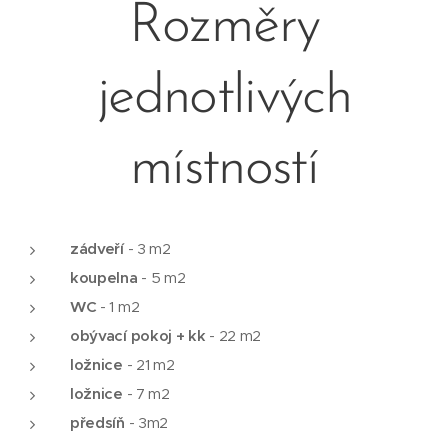
Rozměry
jednotlivých
místností
zádveří
- 3 m2
koupelna
- 5 m2
WC
- 1 m2
obývací pokoj + kk
- 22 m2
ložnice
- 21 m2
ložnice
- 7 m2
předsíň
- 3m2