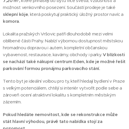
7,20 m²
,
které přinášejí do bytu více světla, vzdušnosti a
možnost venkovního posezení. Součástí prodeje je také
sklepní kóje
, která poskytují praktický úložný prostor navíc a
komora
.
Lokalita pražských Vršovic patří dlouhodobě mezi velmi
oblíbené části Prahy. Nabízí výbornou dostupnost městskou
hromadnou dopravou i autem, kompletní občanskou
vybavenost, restaurace, kavárny, obchody i parky.
V blízkosti
se nachází také nákupní centrum Eden, kde je možné řešit
parkování formou pronájmu parkovacího stání.
Tento byt je ideální volbou pro ty, kteří hledají bydlení v Praze
s velkým potenciálem, chtějí si interiér vytvořit podle sebe a
zároveň ocení atraktivní lokalitu s kompletním městským
zázemím.
Pokud hledáte nemovitost, kde se rekonstrukce může
stát hlavní výhodou, právě tato nabídka stojí za
pozornost.