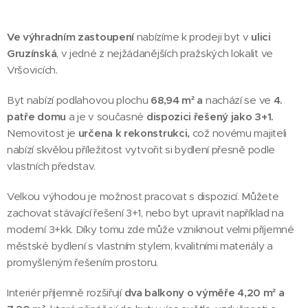
Ve výhradním zastoupení
nabízíme k prodeji byt v
ulici
Gruzínská
, v jedné z nejžádanějších pražských lokalit ve
Vršovicích.
Byt nabízí podlahovou plochu
68,94 m² a
nachází se ve
4.
patře dom
u
a je v současné
dispozici řešený jako 3+1.
Nemovitost je
určena k rekonstrukci,
což novému majiteli
nabízí skvělou příležitost vytvořit si bydlení přesně podle
vlastních představ.
Velkou výhodou je možnost pracovat s dispozicí. Můžete
zachovat stávající řešení 3+1, nebo byt upravit například na
moderní 3+kk. Díky tomu zde může vzniknout velmi příjemné
městské bydlení s vlastním stylem, kvalitními materiály a
promyšleným řešením prostoru.
Interiér příjemně rozšiřují
dva balkony o výměře 4,20 m² a