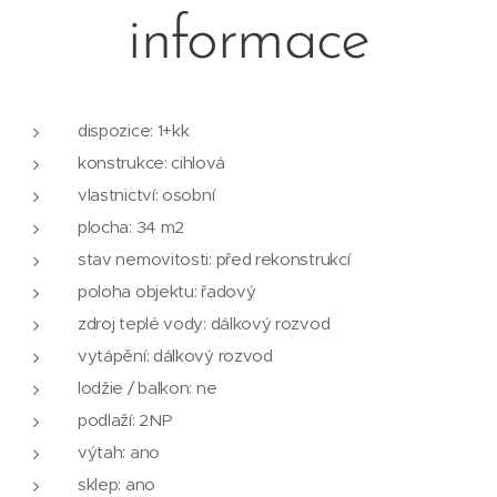
informace
dispozice: 1+kk
konstrukce: cihlová
vlastnictví: osobní
plocha: 34 m2
stav nemovitosti: před rekonstrukcí
poloha objektu: řadový
zdroj teplé vody: dálkový rozvod
vytápění: dálkový rozvod
lodžie / balkon: ne
podlaží: 2NP
výtah: ano
sklep: ano