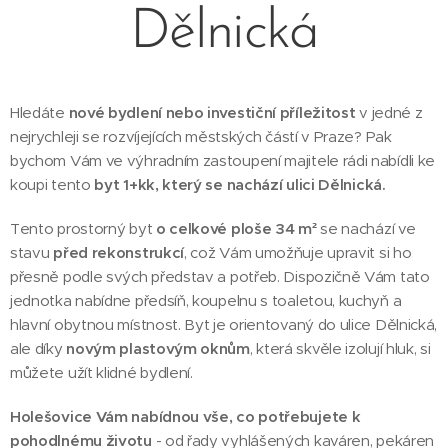
Dělnická
Hledáte
nové bydlení nebo investiční příležitost
v jedné z
nejrychleji se rozvíjejících městských částí v Praze? Pak
bychom Vám ve výhradním zastoupení majitele rádi nabídli ke
koupi tento
byt 1+kk, který se nachází ulici Dělnická.
Tento prostorný byt
o celkové ploše 34 m²
se nachází ve
stavu
před rekonstrukcí
, což Vám umožňuje upravit si ho
přesně podle svých představ a potřeb. Dispozičně Vám tato
jednotka nabídne předsíň, koupelnu s toaletou, kuchyň a
hlavní obytnou místnost. Byt je orientovaný do ulice Dělnická,
ale díky
novým plastovým oknům
, která skvěle izolují hluk, si
můžete užít klidné bydlení.
Holešovice Vám nabídnou vše, co potřebujete k
pohodlnému životu
- od řady vyhlášených kaváren, pekáren